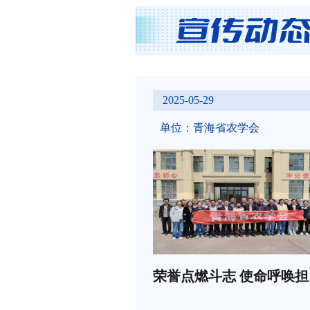
2026-06-09
农学会
单位：青海日报
作者 走访慰问暖人
高原深处“孺子牛”