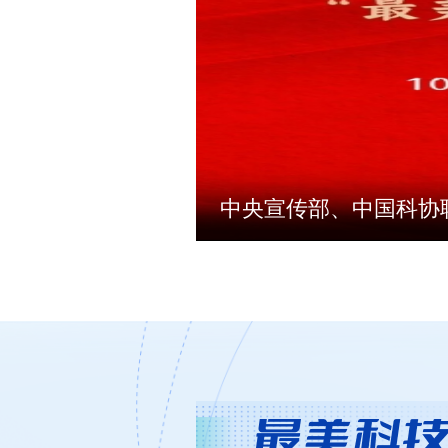
迹
让你久等啦！三组5·30