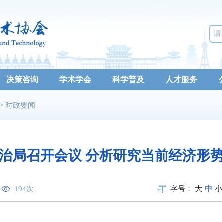
决策咨询
学术学会
科学普及
人才服务
>
时政要闻
治局召开会议 分析研究当前经济形
194
次
字号：
大
中
小