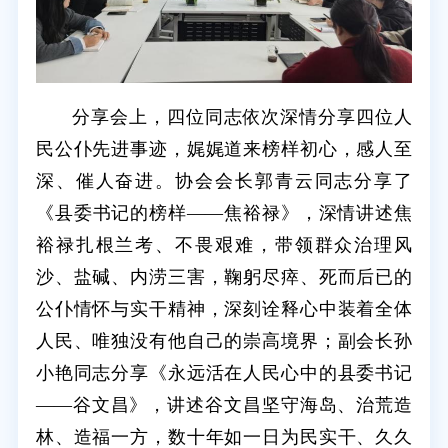
分享会上，四位同志依次深情分享四位人
民公仆先进事迹，娓娓道来榜样初心，感人至
深、催人奋进。协会会长郭青云同志分享了
《县委书记的榜样——焦裕禄》，深情讲述焦
裕禄扎根兰考、不畏艰难，带领群众治理风
沙、盐碱、内涝三害，鞠躬尽瘁、死而后已的
公仆情怀与实干精神，深刻诠释心中装着全体
人民、唯独没有他自己的崇高境界；副会长孙
小艳同志分享《永远活在人民心中的县委书记
——谷文昌》，讲述谷文昌坚守海岛、治荒造
林、造福一方，数十年如一日为民实干、久久